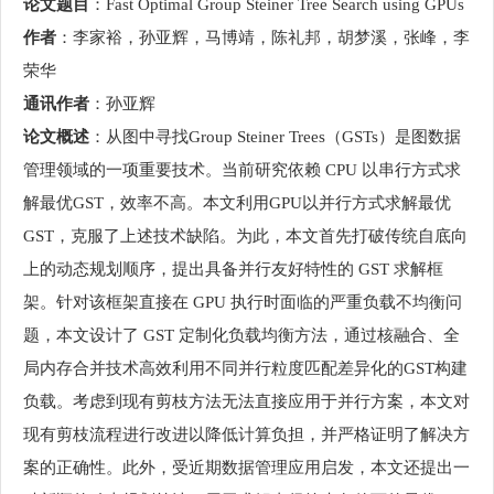
论文题目
：Fast Optimal Group Steiner Tree Search using GPUs
作者
：李家裕，孙亚辉，马博靖，陈礼邦，胡梦溪，张峰，李
荣华
通讯作者
：孙亚辉
论文概述
：从图中寻找Group Steiner Trees（GSTs）是图数据
管理领域的一项重要技术。当前研究依赖 CPU 以串行方式求
解最优GST，效率不高。本文利用GPU以并行方式求解最优
GST，克服了上述技术缺陷。为此，本文首先打破传统自底向
上的动态规划顺序，提出具备并行友好特性的 GST 求解框
架。针对该框架直接在 GPU 执行时面临的严重负载不均衡问
题，本文设计了 GST 定制化负载均衡方法，通过核融合、全
局内存合并技术高效利用不同并行粒度匹配差异化的GST构建
负载。考虑到现有剪枝方法无法直接应用于并行方案，本文对
现有剪枝流程进行改进以降低计算负担，并严格证明了解决方
案的正确性。此外，受近期数据管理应用启发，本文还提出一