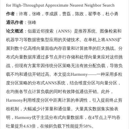
for High-Throughput Approximate Nearest Neighbor Search
作者
：许骞，张峰，李成蹊，曹磊，陈政，翟季冬，杜小勇
通讯作者
：张峰
论文概述
：似最近邻搜索（ANNS）是推荐系统、图像检索和
机器学习等数据密集型应用的关键技术。在单机上将ANNS扩
展到数十亿高维向量面临内存容量和计算效率的巨大挑战。分
布式向量数据库通过多节点并行存储和处理向量来应对这些挑
战，但现有方案常因传统分区策略无法有效分配负载，导致负
载不均和通信开销过高。本文提出Harmony——一种采用多粒
度分区策略的分布式ANNS系统，结合维度分区与向量分区，
在均衡各节点计算负载的同时有效降低通信开销。此外，
Harmony利用维度分区中距离计算的单调性，引入提前终止剪
枝机制，大幅减少计算量和通信量。大量真实数据集实验表
明，Harmony优于主流分布式向量数据库，在4节点上平均吞
吐量提升4.63倍，在倾斜负载下性能提升58%。