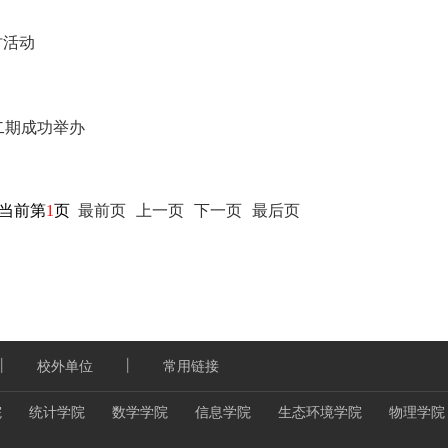
讨活动
二期成功举办
，当前第
1
页
最前页
上一页
下一页
最后页
丨
丨
校外单位
常用链接
院
统计学院
数学学院
信息学院
生态环境学院
物理学院