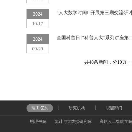
“人大数学时间I”开展第三期交流研
2024
10-17
全国科普日 |“科普人大”系列讲座第
2024
09-29
共48条新闻，分10页
丨
丨
理工院系
研究机构
职能部门
明理书院
统计与大数据研究院
高瓴人工智能学