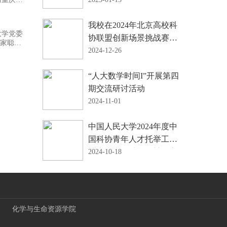
养计
我校在2024年北京高校科
、工、
大学党委
。
协联盟创新场景挑战赛中
沈家聪等
获佳绩
2024-12-26
“人大数学时间I”开展第四
期交流研讨活动
2024-11-01
中国人民大学2024年度中
国科协青年人才托举工程
博士生专项计划答辩评审
2024-10-18
会成功举办
化学与生命资源学院