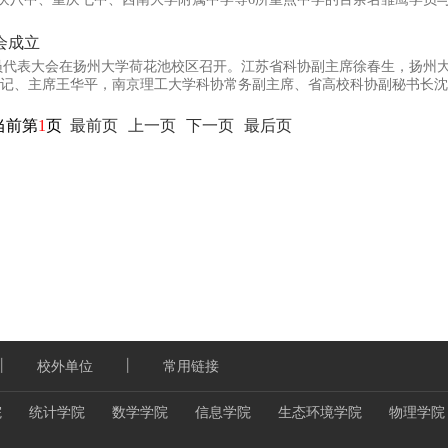
对接过程中，指导教师根据学员自身情况及项目科研需求，制定了详尽的培
会成立
大学多个学院及重点实验室，是各个学科领域的科研骨干。课题内容涉及理
会员代表大会在扬州大学荷花池校区召开。江苏省科协副主席徐春生，扬州
与实践结合，有助于充分调动学员科学研究的积极性、启迪学员创新思维
书记、主席王华平，南京理工大学科协常务副主席、省高校科协副秘书长
成立大会由扬州大学党委副书记、副 校长叶柏森主持。
当前第
1
页
最前页
上一页
下一页
最后页
丨
丨
校外单位
常用链接
院
统计学院
数学学院
信息学院
生态环境学院
物理学院