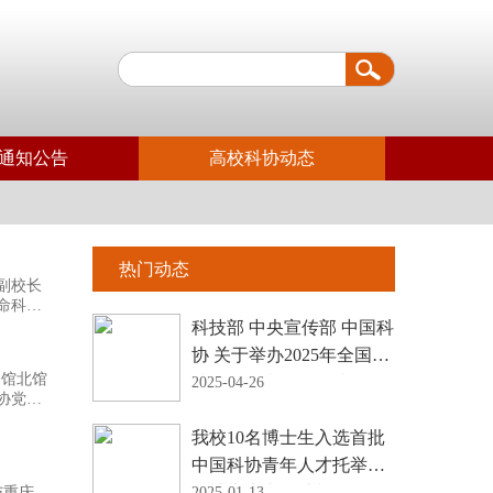
通知公告
高校科协动态
热门动态
副校长
命科学
政策法
科技部 中央宣传部 中国科
协 关于举办2025年全国科
书馆北馆
技活动周和全国科技工作
2025-04-26
协党组
者日活动的通知
责人，
我校10名博士生入选首批
中国科协青年人才托举工
程博士生专项计划
与重庆大
2025-01-13