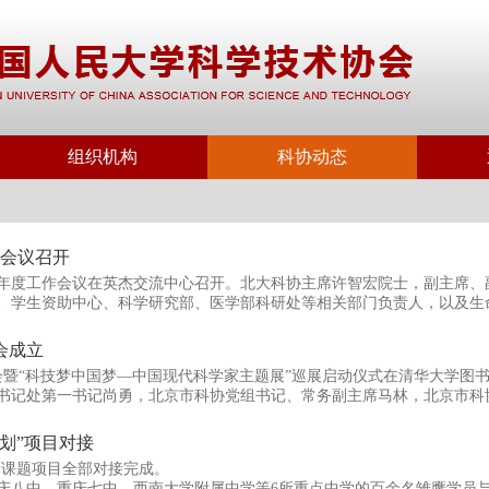
组织机构
科协动态
作会议召开
016年度工作会议在英杰交流中心召开。北大科协主席许智宏院士，副主席、
、学生资助中心、科学研究部、医学部科研处等相关部门负责人，以及生
术学院、工学院、附属医院的第二届科协委员和代表参加了会议。科技部
会成立
会暨“科技梦中国梦—中国现代科学家主题展”巡展启动仪式在清华大学图
书记处第一书记尚勇，北京市科协党组书记、常务副主席马林，北京市科
陈旭、副校长薛其坤，以及中国科协、北京市科协、清华大学相关部门负
大会。
计划”项目对接
9个课题项目全部对接完成。
庆八中、重庆七中、西南大学附属中学等6所重点中学的百余名雏鹰学员