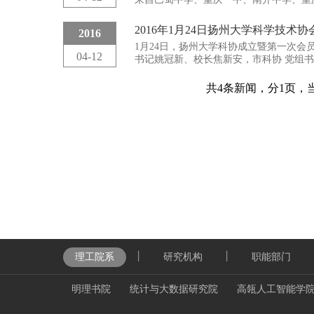
学的29位指导教师进行了项目对接。在
划，为学员量身打造最优培养方案。
2016年1月24日扬州大学科学技术协
2016
参与此次对接的29名指导教师来自重庆
1月24日，扬州大学科协成立暨第一次
文等相关学科，课题设计难易结合、理论
04-12
书记姚冠新、校长焦新安，市科协 党组
出席大会，148名会员代表参加大会。
共4条新闻，分1页，
丨
丨
理工院系
研究机构
职能部门
明理书院
统计与大数据研究院
高瓴人工智能学