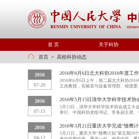
首 页
关于科协
首页
>
高校科协动态
2016年6月6日北大科协2016年度工
2016
2016年6月6日上午，第二届北大科协2
07-20
王杰教授，实验室与设备管理部、校团委
学院、化学与分子工程学院、信息科学技
规司人才与科普处处长邱成利受邀出席。
2016年5月15日清华大学科学技术协
2016
5月15日，清华大学科学技术协会成立大
07-15
举行。中国科协党组书记、常务副主席、
成员、副主席刘晓勘，清华大学党委书记
清华大学科学技术协会会员代表参加成立
2016年3月21日重庆大学完成“雏鹰
2016
3月21日，重庆大学“雏鹰计划”第五期2
04-12
来自巴蜀中学、重庆一中、南开中学、重